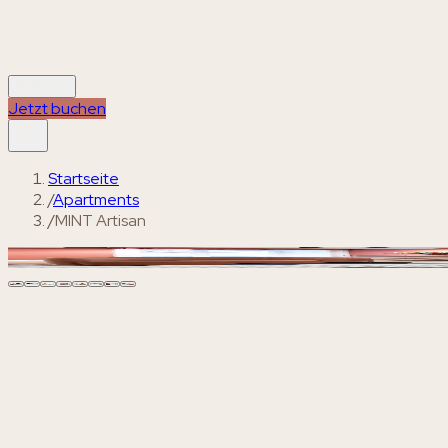
Apartments
Warum MINT
Guides
Über uns
Blog
EN
EUR €
Jetzt buchen
Startseite
/
Apartments
/
MINT Artisan