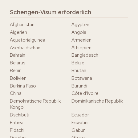
Schengen-Visum erforderlich
Afghanistan
Ägypten
Algerien
Angola
Äquatorialguinea
Armenien
Aserbaidschan
Äthiopien
Bahrain
Bangladesch
Belarus
Belize
Benin
Bhutan
Bolivien
Botswana
Burkina Faso
Burundi
China
Côte d’Ivoire
Demokratische Republik
Dominikanische Republik
Kongo
Dschibuti
Ecuador
Eritrea
Eswatini
Fidschi
Gabun
Gambia
Ghana