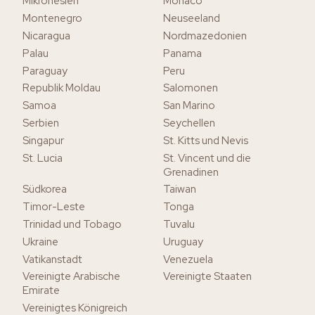
Mikronesien
Monaco
Montenegro
Neuseeland
Nicaragua
Nordmazedonien
Palau
Panama
Paraguay
Peru
Republik Moldau
Salomonen
Samoa
San Marino
Serbien
Seychellen
Singapur
St. Kitts und Nevis
St. Lucia
St. Vincent und die
Grenadinen
Südkorea
Taiwan
Timor-Leste
Tonga
Trinidad und Tobago
Tuvalu
Ukraine
Uruguay
Vatikanstadt
Venezuela
Vereinigte Arabische
Vereinigte Staaten
Emirate
Vereinigtes Königreich