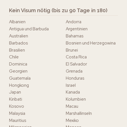
Kein Visum nötig (bis zu 90 Tage in 180)
Albanien
Andorra
Antigua und Barbuda
Argentinien
Australien
Bahamas
Barbados
Bosnien und Herzegowina
Brasilien
Brunei
Chile
Costa Rica
Dominica
El Salvador
Georgien
Grenada
Guatemala
Honduras
Hongkong
Israel
Japan
Kanada
Kiribati
Kolumbien
Kosovo
Macau
Malaysia
Marshallinseln
Mauritius
Mexiko