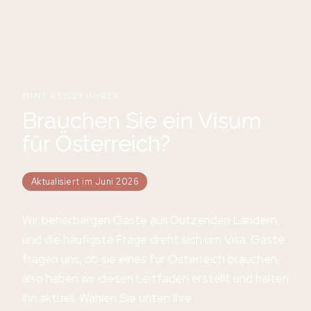
MINT REISEFÜHRER
Brauchen Sie ein Visum
für Österreich?
Aktualisiert im Juni 2026
Wir beherbergen Gäste aus Dutzenden Ländern,
und die häufigste Frage dreht sich um Visa. Gäste
fragen uns, ob sie eines für Österreich brauchen,
also haben wir diesen Leitfaden erstellt und halten
ihn aktuell. Wählen Sie unten Ihre